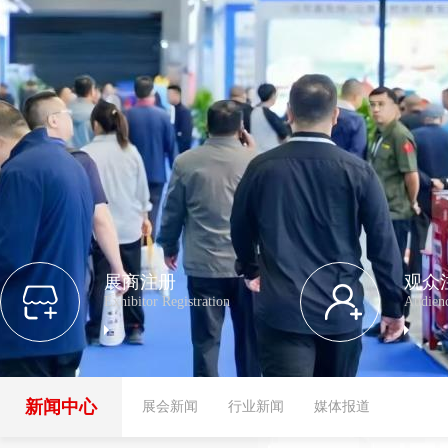
展商注册
观众
Exhibitor Registration
Audienc
新闻中心
展会新闻
行业新闻
媒体报道