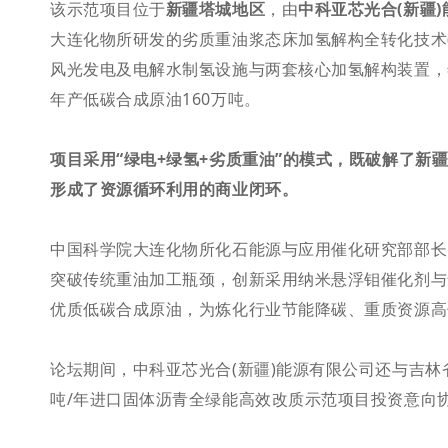
该示范项目位于
新疆塔城地区
，由
中科亚芯光合(新疆
大连化物所研发的劣质重油浆态床加氢解构全转化技术(A
风光发电及电解水制氢设施与两套核心加氢解构装置，
年产低碳合成原油160万吨。
项目采用“绿电+绿氢+劣质重油”的模式，既破解了
形成了资源循环利用的商业闭环。
中国科学院大连化物所化石能源与应用催化研究部部长、
突破传统重油加工瓶颈，创新采用纳米悬浮钼催化剂与
优质低碳合成原油，为炼化行业节能降碳、重质资源高
论坛期间，中科亚芯光合(新疆)能源有限公司还与吉林
吨/年进口固体沥青全绿能高效改质示范项目投资意向