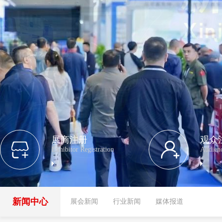
展商注册
观众
Exhibitor Registration
Audienc
新闻中心
展会新闻
行业新闻
媒体报道