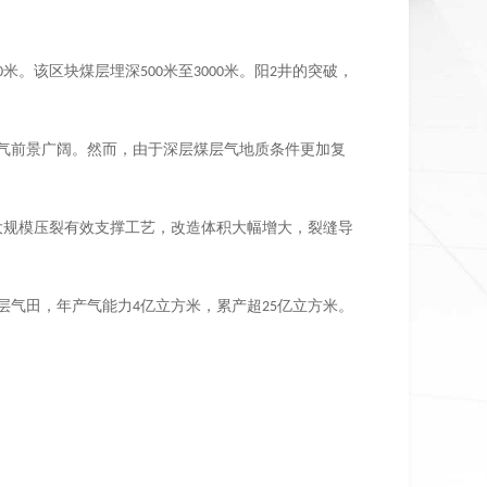
米。该区块煤层埋深
米至
米。阳
井的突破，
0
500
3000
2
气前景广阔。然而，由于深层煤层气地质条件更加复
大规模压裂有效支撑工艺，改造体积大幅增大，裂缝导
层气田，年产气能力
亿立方米，累产超
亿立方米。
4
25