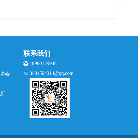
联系我们
19990129948
3481594314@qq.com
协会
所