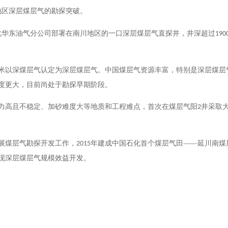
地区深层煤层气的勘探突破。
化华东油气分公司部署在南川地区的一口深层煤层气直探井，井深超过
190
米以深煤层气认定为深层煤层气。中国煤层气资源丰富，特别是深层煤层
度更大，目前尚处于勘探早期阶段。
力高且不稳定、加砂难度大等地质和工程难点，首次在煤层气阳
井采取
2
展煤层气勘探开发工作，
年建成中国石化首个煤层气田——延川南煤
2015
现深层煤层气规模效益开发。