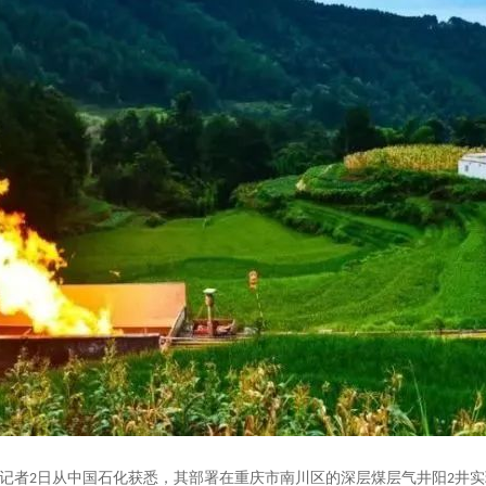
。记者
日从中国石化获悉，其部署在重庆市南川区的深层煤层气井阳
井实
2
2