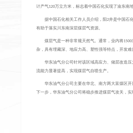
计产气
万立方米，标志着中国石化实现了渝东南
120
据中国石化相关工作人员介绍，阳
井是中国石
2
有助于落实川东南深层煤层气资源。
煤层气是一种非常规天然气。通常，业内将
1500
杂，具有埋藏深、地应力高、塑性强等特点，开发难
华东油气分公司针对该区域高应力、储层改造压
流能力显著提高，实现煤层气自喷生产。
华东油气分公司主要在华北、南方两大富煤区开
下一步，华东油气分公司将稳步推进煤层气攻关，实