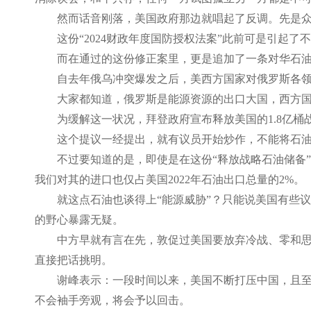
然而话音刚落，美国政府那边就唱起了反调。先是
这份
“2024财政年度国防授权法案”此前可是引起
而在通过的这份修正案里，更是追加了一条对华石
自去年俄乌冲突爆发之后，美西方国家对俄罗斯各
大家都知道，俄罗斯是能源资源的出口大国，西方
为缓解这一状况，拜登政府宣布释放美国的
1.8亿
这个提议一经提出，就有议员开始炒作，不能将石
不过要知道的是，即使是在这份
“释放战略石油储备
我们对其的进口也仅占美国2022年石油出口总量的2%。
就这点石油也谈得上
“能源威胁”？只能说美国有些
的野心暴露无疑。
中方早就有言在先，敦促过美国要放弃冷战、零和
直接把话挑明。
谢峰表示：一段时间以来，美国不断打压中国，且
不会袖手旁观，将会予以回击。