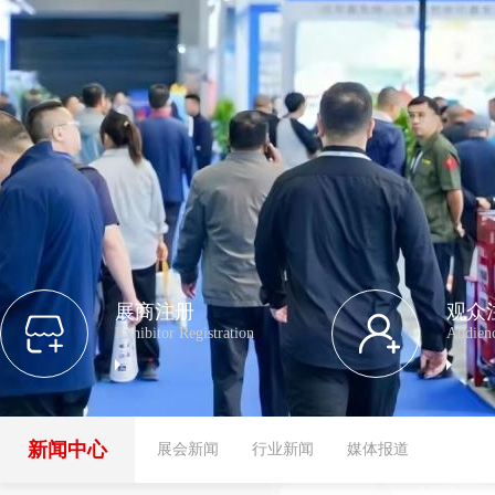
展商注册
观众
Exhibitor Registration
Audienc
新闻中心
展会新闻
行业新闻
媒体报道