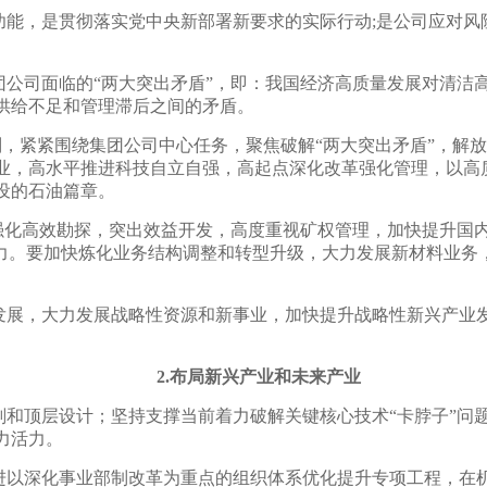
功能，是贯彻落实党中央新部署新要求的实际行动
;是公司应对风
团公司面临的
“两大突出矛盾”，即：我国经济高质量发展对清洁
供给不足和管理滞后之间的矛盾。
准则，紧紧围绕集团公司中心任务，聚焦破解“两大突出矛盾”，
业，高水平推进科技自立自强，高起点深化改革强化管理，以高
设的石油篇章。
要强化高效勘探，突出效益开发，高度重视矿权管理，加快提升国
能力。要加快炼化业务结构调整和转型升级，大力发展新材料业务
发展，大力发展战略性资源和新事业，加快提升战略性新兴产业
2.布局新兴产业和未来产业
划和顶层设计；坚持支撑当前着力破解关键核心技术
“卡脖子”
力活力。
进以深化事业部制改革为重点的组织体系优化提升专项工程，在