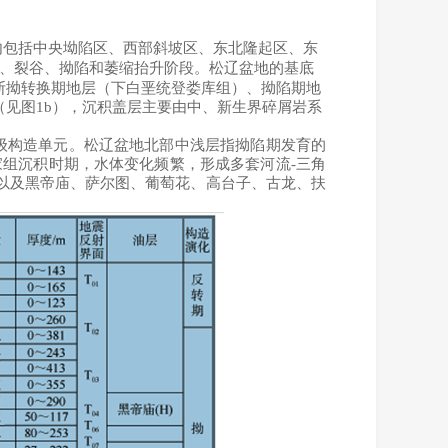
内包括中央坳陷区、西部斜坡区、东北隆起区、东
、裂谷、拗陷和萎缩抬升阶段。松辽盆地的基底
断拗转换期地层（下白垩统登娄库组）、拗陷期地
见图1b），沉积盖层主要由中、新生界碎屑岩系
个一级构造单元。松辽盆地北部中浅层指拗陷期发育的
组沉积时期，水体变化频繁，形成多套河流-三角
以及黑帝庙、萨尔图、葡萄花、高台子、古龙、扶