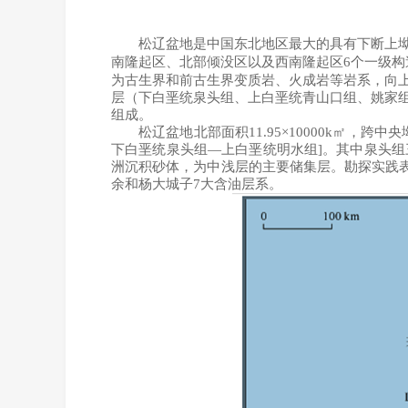
松辽盆地是中国东北地区最大的具有下断上
南隆起区、北部倾没区以及西南隆起区
6
个一级构
为古生界和前古生界变质岩、火成岩等岩系，向
层（下白垩统泉头组、上白垩统青山口组、姚家组
组成。
松辽盆地北部面积11.95×10000k㎡
下白垩统泉头组—上白垩统明水组]。其中泉头
洲沉积砂体，为中浅层的主要储集层。勘探实践
余和杨大城子7大含油层系。