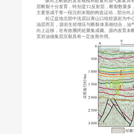
纵向上断裂的发育规模和数量对油气聚集具
层断裂十分发育，特别是
T2
反射层，断裂数量多
主要形成于青一段沉积末期的构造运动，部分向
松辽盆地北部中浅层以青山口组烃源岩为中
油层而言，源岩生烃增压与断裂体系相结合，油
向上运移，在有效圈闭处聚集成藏。
源内发育未
页岩油储集层压裂具有一定改善作用。