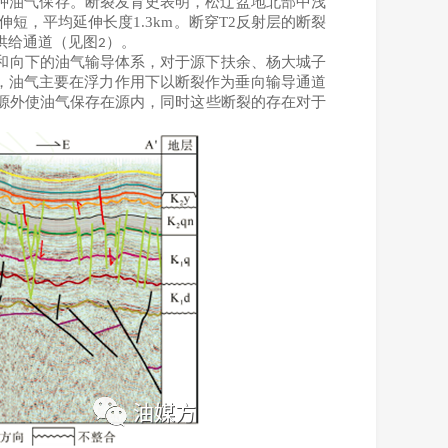
种油气保存。
断裂发育史表明，松辽盆地北部中浅
伸短，平均延伸长度
1.3km
。断穿
T2
反射层的断裂
供给通道（见图
）。
2
和向下的油气输导体系，对于源下扶余、杨大城子
，油气主要在浮力作用下以断裂作为垂向输导通道
源外使油气保存在源内，同时这些断裂的存在对于