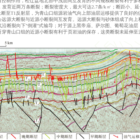
有控制作用，松辽盆地北部中浅层间互发育的不同规模断裂有利于多
，发育近两万条断裂；断裂密度大，最大可达
2.7
条
/k
㎡
；断距小、延
上断至
T1
反射层，为青山口组源岩油气向上部油层运移提供了良好的
心远源大断裂与近源小断裂间互发育。远源大断裂与砂体组成了向上
气沿断裂向下
倒灌
式输导；对于源上黑帝庙、萨尔图、葡萄花油层
“
”
断穿青山口组的近源小断裂有利于页岩油的保存，这类断裂未延伸至