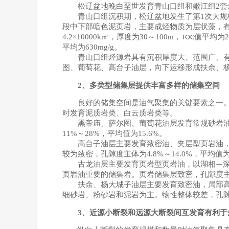
松辽盆地晚白垩世发育青山口组和嫩江组
2
套
青山口组沉积期，松辽盆地发生了第
1
次大规
段中下部暗色泥页岩，主要成烃物质为层状藻，
4.2×10000k
㎡
，厚度为
30
～
100m
，
值平均为
TOC
平均为
630mg/g
。
青山口组烃源岩具有沉积厚度大、范围广、
图、葡萄花、高台子油层，向下运移形成扶余、
2
、多类型储集层提供丰富多样的储集空间
良好的储集空间是油气聚集的关键要素之一
时发育泥质岩类、白云质岩类等。
黑帝庙、萨尔图、葡萄花油层发育常规砂岩
11%
～
28%
，平均值为
15.6%
。
高台子油层主要发育致密油、夹层型页岩油
较为致密，孔隙度主体为
4.8%
～
14.0%
，平均值
古龙油层主要发育页岩型页岩油，以湖相
—
页岩油重要的储集岩。页岩储集层致密，孔隙度
扶余、杨大城子油层主要发育致密油，局部
细砂岩、粉砂岩和泥岩为主。物性整体较差，孔
3
、近源小断裂和远源大断裂间互发育有利于