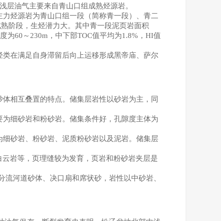
浅层油气主要来自青山口组成熟烃源岩。
主力烃源岩为青山口组一段（简称青一段）、青二
成熟阶段，生烃潜力大。其中青一段泥页岩面积
度为
60
～
230m
，中下部
TOC
值平均为
1.8%
，
HI
值
烃类在满足自身滞留后向上运移形成黑帝庙、萨尔
。
砂体相互叠置的特点。储集层岩性以砂岩为主，同
要为细砂岩和粉砂岩。储集条件好，孔隙度主体为
为细砂岩、粉砂岩、泥质粉砂岩以及泥岩。储集层
白云岩等，页理缝较为发育，页岩和粉砂岩夹层是
分流河道砂体、决口扇和席状砂，岩性以中砂岩、