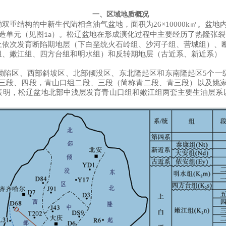
一、区域地质概况
坳双重结构的中新生代陆相含油气盆地，面积为
26×10000k
㎡
。盆地
造单元（见图
）。
松辽盆地在形成演化过程中主要经历了热隆张裂
1a
上依次发育断陷期地层（下白垩统火石岭组、沙河子组、营城组）、
、嫩江组、四方台组和明水组）和反转期地层（古近系、新近系）（
，跨中央坳陷区、西部斜坡区、北部倾没区、东北隆起区和东南隆起区5
组三段、四段，青山口组二段、三段（简称青二段、青三段）以及姚家
表明，松辽盆地北部中浅层发育青山口组和嫩江组两套主要生油层系