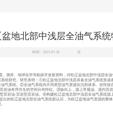
辽盆地北部中浅层全油气系统
时间：2023-07-26
次
震、测井、地球化学等勘探开发新资料，对松辽盆地北部中浅层全油
展系统研究。研究表明：
①松辽盆地北部中浅层具备全油气系统形成
全油气系统。②全油气系统内不同类型油气资源在沉积体系、岩性组
-页岩油有序共生的空间分布特征。③纵向上，源上常规油、源内页岩
层型页岩油-页岩型页岩油。④构建松辽盆地北部中浅层全油气系统源
提出的松辽盆地北部全油气系统新认识，为松辽盆地油气资源的整体
现。