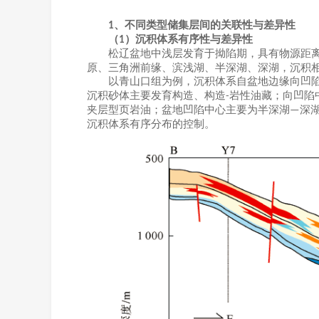
、不同类型储集层间的关联性与差异性
1
（
）沉积体系有序性与差异性
1
松辽盆地中浅层发育于拗陷期，具有物源距
原、三角洲前缘、滨浅湖、半深湖、深湖，沉积相
以青山口组为例，沉积体系自盆地边缘向凹
沉积砂体主要发育构造、构造
岩性油藏；向凹陷
-
夹层型页岩油；盆地凹陷中心主要为半深湖
深
—
沉积体系有序分布的控制。