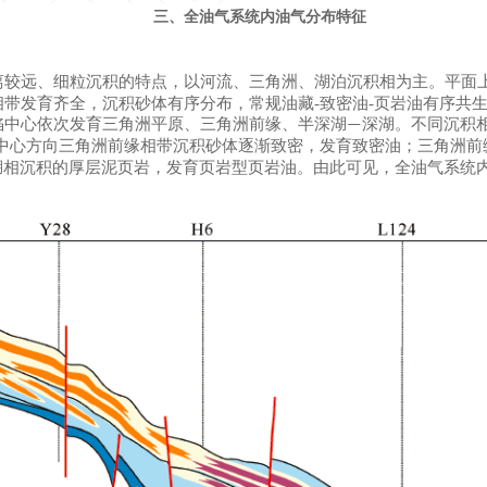
三、全油气系统内油气分布特征
离较远、细粒沉积的特点，以河流、三角洲、湖泊沉积相为主。
平面
带发育齐全，沉积砂体有序分布，常规油藏-致密油-页岩油有序共
陷中心依次发育三角洲平原、三角洲前缘、半深湖
深湖。不同沉积
—
中心方向三角洲前缘相带沉积砂体逐渐致密，发育致密油；三角洲前
湖相沉积的厚层泥页岩，发育页岩型页岩油。由此可见，全油气系统