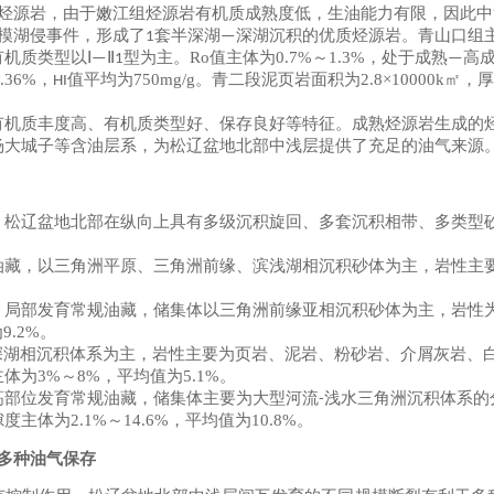
烃源岩，由于嫩江组烃源岩有机质成熟度低，生油能力有限，因此中
模湖侵事件，形成了
套半深湖
深湖沉积的优质烃源岩。青山口组
1
—
有机质类型以
型为主。
Ro
值主体为
0.7%
～
1.3%
，处于成熟
高
Ⅰ—Ⅱ1
—
2.36%
，
值平均为
750mg/g
。青二段泥页岩面积为
2.8×10000k
㎡
，厚
HI
有机质丰度高、有机质类型好、保存良好等特征。成熟烃源岩生成的
杨大城子等含油层系，为松辽盆地北部中浅层提供了充足的油气来源
。松辽盆地北部在纵向上具有多级沉积旋回、多套沉积相带、多类型
油藏，以三角洲平原、三角洲前缘、滨浅湖相沉积砂体为主，岩性主
，局部发育常规油藏，储集体以三角洲前缘亚相沉积砂体为主，岩性
为
9.2%
。
深湖相沉积体系为主，岩性主要为页岩、泥岩、粉砂岩、介屑灰岩、
主体为
3%
～
8%
，平均值为
5.1%
。
高部位发育常规油藏，储集体主要为大型河流
浅水三角洲沉积体系的
-
隙度主体为
2.1%
～
14.6%
，平均值为
10.8%
。
多种油气保存