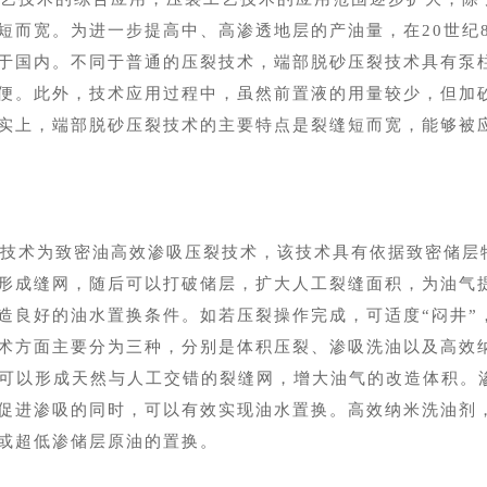
短而宽。为进一步提高中、高渗透地层的产油量，在
20世
用于国内。不同于普通的压裂技术，端部脱砂压裂技术具有泵
便。此外，技术应用过程中，虽然前置液的用量较少，但加
实上，端部脱砂压裂技术的主要特点是裂缝短而宽，能够被
技术为致密油高效渗吸压裂技术，该技术具有依据致密储层
形成缝网，随后可以打破储层，扩大人工裂缝面积，为油气
造良好的油水置换条件。如若压裂操作完成，可适度“闷井”
术方面主要分为三种，分别是体积压裂、渗吸洗油以及高效
后可以形成天然与人工交错的裂缝网，增大油气的改造体积。
促进渗吸的同时，可以有效实现油水置换。高效纳米洗油剂
或超低渗储层原油的置换。