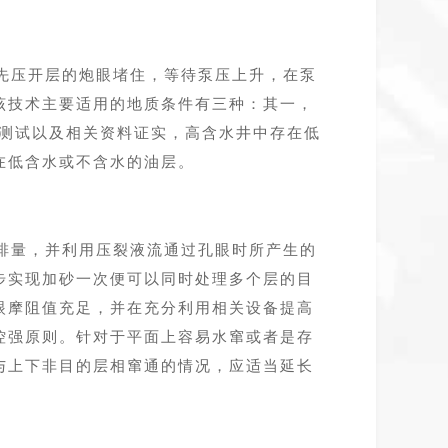
先压开层的炮眼堵住，等待泵压上升，在泵
该技术主要适用的地质条件有三种：其一，
经测试以及相关资料证实，高含水井中存在低
在低含水或不含水的油层。
排量，并利用压裂液流通过孔眼时所产生的
步实现加砂一次便可以同时处理多个层的目
眼摩阻值充足，并在充分利用相关设备提高
控强原则。针对于平面上容易水窜或者是存
与上下非目的层相窜通的情况，应适当延长