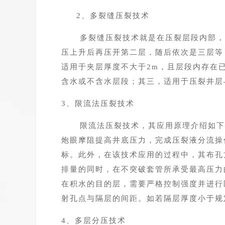
2、
多裂缝压裂技术
多裂缝压裂技术就是在压裂层段内部，
压上升后再压开第二层，随后依次是三层等
适用于夹层厚度不大于
2m，且层段内存在
含水或不含水层段；其三，适用于压裂井层
3、
限流法压裂技术
限流法压裂技术，其应用原理介绍如下
炮眼摩阻提高井底压力，完成压裂液分流操
标。此外，在该技术应用的过程中，其布孔
排量的同时，在不突破套管所承受最高压力
在积水的目的层，需要严格控制强度并进行
射孔点与隔层的间距。如若隔层厚度小于规
4、
多层分压技术