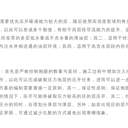
需要优先压开吸液能力较大的层，随后使用高强度暂堵剂将
，以此可以形成多个裂缝，有助于高层段导流能力的提升。
已经发育的多层低水量或不含水量的薄油层；其二，适用于
与注水井相连通的油层环境；其四，适用于高含水层段内存
：首先是严格控制炮眼的数量与直径，施工过程中增加注入
作，以此可以完成破裂压力地层的压开任务，进而可以进一
方案的编制需要遵循一定原则。其一，保证性原则。保证炮
的情况下，应尽可能将破裂压力较高的目的层压开。其二，
区分的同时，合理划分厚层与薄层。另外，如若出现目的层
定界限，可通过减少孔数的方式避免出现窜槽现象。