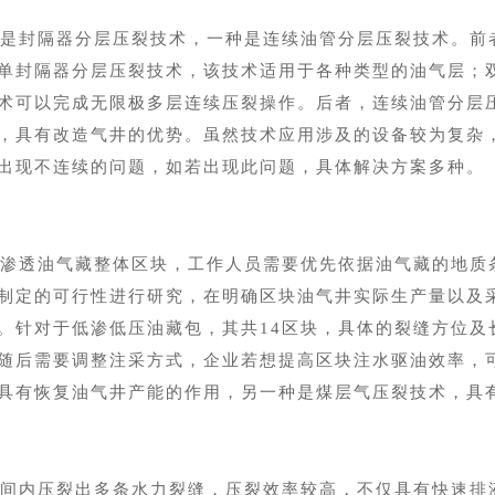
是封隔器分层压裂技术，一种是连续油管分层压裂技术。前
单封隔器分层压裂技术，该技术适用于各种类型的油气层；
术可以完成无限极多层连续压裂操作。后者，连续油管分层
，具有改造气井的优势。虽然技术应用涉及的设备较为复杂
出现不连续的问题，如若出现此问题，具体解决方案多种。
渗透油气藏整体区块，工作人员需要优先依据油气藏的地质
制定的可行性进行研究，在明确区块油气井实际生产量以及
。针对于低渗低压油藏包，其共
14区块，具体的裂缝方位
随后需要调整注采方式，企业若想提高区块注水驱油效率，
具有恢复油气井产能的作用，另一种是煤层气压裂技术，具
间内压裂出多条水力裂缝，压裂效率较高，不仅具有快速排