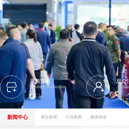
展商注册
观众
Exhibitor Registration
Audienc
新闻中心
展会新闻
行业新闻
媒体报道