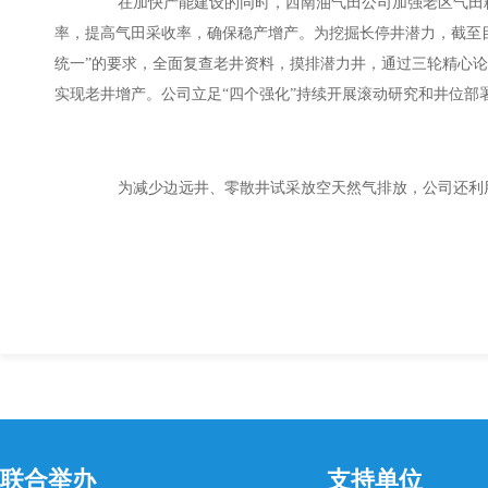
在加快产能建设的同时，西南油气田公司加强老区气田精
率，提高气田采收率，确保稳产增产。为挖掘长停井潜力，截至目
统一”的要求，全面复查老井资料，摸排潜力井，通过三轮精心论
实现老井增产。公司立足“四个强化”持续开展滚动研究和井位部
为减少边远井、零散井试采放空天然气排放，公司还利用
联合举办
支持单位