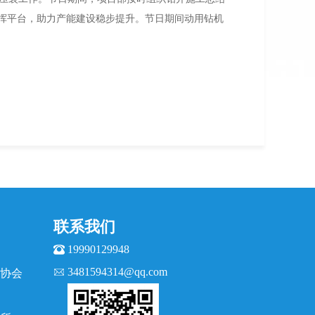
挥平台，助力产能建设稳步提升。节日期间动用钻机
联系我们
19990129948
3481594314@qq.com
协会