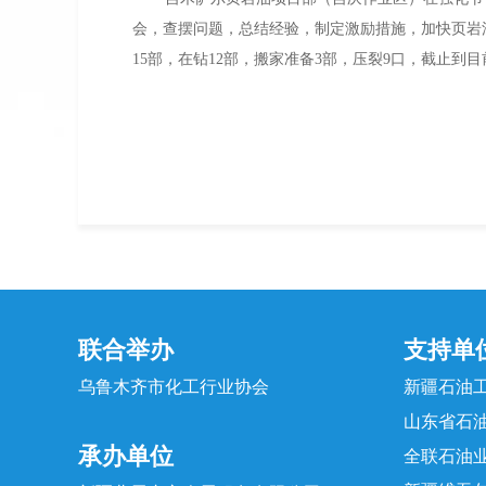
会，查摆问题，总结经验，制定激励措施，加快页岩
15部，在钻12部，搬家准备3部，压裂9口，截止到目
联合举办
支持单
乌鲁木齐市化工行业协会
新疆石油
山东省石
承办单位
全联石油