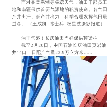
面对暴雪寒潮等极端天气，油田干部员
地和南疆保供首要气源地的职责使命。各气
产井出汗、低产井出力，科学合理发挥气田
过冬。
（王成凯 陈士兵 杨星波摄影报道）
油丰气盛！长庆油田当好保供顶梁柱
截至
2月20日，中国石油长庆油田页岩油
井14口，日配产气量23.9万立方米......