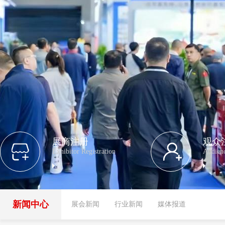
展商注册
观众
Exhibitor Registration
Audienc
新闻中心
展会新闻
行业新闻
媒体报道