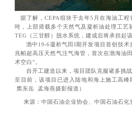
据了解，
CEPA组块于去年5月在海油工程
吨，上部搭载多个天然气及凝析油处理工艺
TEG（三甘醇）脱水系统，建成后将承担起
渤中
19-6凝析气田I期开发项目首创
兆帕超高压天然气注气海管，首次在渤海油田
术空白”。
自开工建造以来，项目团队克服诸多挑
至目前，该项目已进入陆地和海上施工高峰
窦东岳 孟海燕摄影报道）
来源：
中国石油企业协会
、中国石油石化