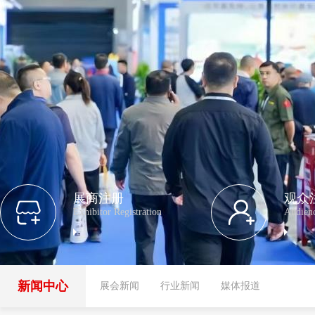
展商注册
观众
Exhibitor Registration
Audienc
新闻中心
展会新闻
行业新闻
媒体报道