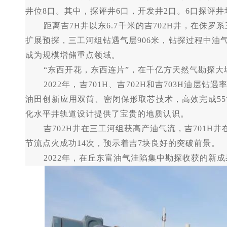
井位8口。其中，探评井6口，开发井2口。6口探评
距离吉
7H井以东6.7千米的吉702H井，在
扩展预探，三工河组钻遇气层906米，钻探过程中
成为规模增储重点领域。
“东西开花，东西连片”，在千亿方天然气勘探
2022年，吉701H、吉702H和吉703H油
油田创新应用双筒、密闭保形取芯技术，高效完成55筒次
化水平井轨道设计提供了宝贵的地质认识。
吉
702H井在三工河组获高产油气流，吉701H
节流点火成功14次，预示着吉7块良好的突破前景。
2022年，在丘东富油气洼陷集中勘探收获的新