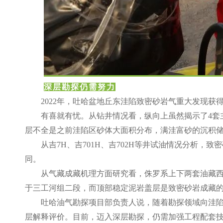
深层勘探仍需努力
2022年，吐哈盆地丘东洼陷致密砂岩气重大发现
有喜就有忧。从钻井情况看，纵向上虽然揭示了
4
层不全是之前洼陷区砂体大面积分布，满洼富砂的沉积
从吉
7H、吉701H、吉702H等井试油情况分析
同。
从气藏成藏机理方面研究看，侏罗系上下两套油藏
于三工河组二段，而顶部稳定泥岩盖层是致密砂岩成藏
吐哈油气勘探项目部负责人说，随着勘探领域向洼
层解释评价。目前，迈入深层勘探，仍需加强工程配套