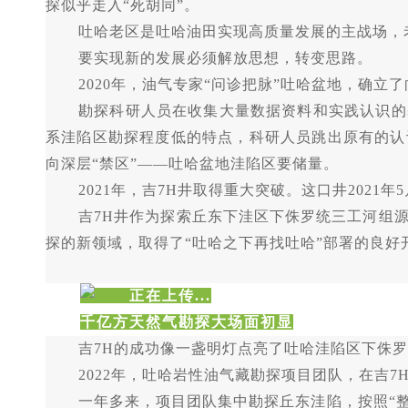
探似乎走入“死胡同”。
吐哈老区是吐哈油田实现高质量发展的主战场，
要实现新的发展必须解放思想，转变思路。
2020年，油气专家“问诊把脉”吐哈盆地，确立
勘探科研人员在收集大量数据资料和实践认识的
系洼陷区勘探程度低的特点，科研人员跳出原有的认
向深层“禁区”——吐哈盆地洼陷区要储量。
2021年，吉7H井取得重大突破。这口井2021
吉
7H井作为探索丘东下洼区下侏罗统三工河组
探的新领域，取得了“吐哈之下再找吐哈”部署的良
千亿方天然气勘探大场面初显
吉
7H的成功像一盏明灯点亮了吐哈洼陷区下侏罗
2022年，吐哈岩性油气藏勘探项目团队，在吉
一年多来，项目团队集中勘探丘东洼陷，按照
“