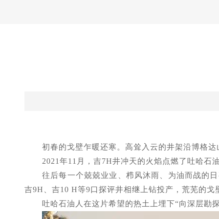
初春的戈壁乍暖还寒。高耸入云的井架沿博格达
2021年11月，吉7H井冲天的火焰点燃了吐
往后每一个兢兢业业、栉风沐雨、为油而战的日
吉9H、吉10 H等9口探评井相继上钻投产，荒芜的
吐哈石油人在这片希望的热土上埋下
“向深层勘