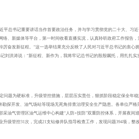
近平总书记重要讲话当作首要政治任务，并与学习贯彻党的二十大、习近
网络、新媒体等平台，第一时间收看直播实况，认真聆听政府工作报告，
踔厉奋发新征程。“这一选举结果充分反映了人民对习近平总书记的衷心
书记刘洪涛说：“新征程、新作为，我将牢记总书记的殷殷嘱托，用扎扎实
定问题为硬标准，升级管控措施，层层压实责任，狠抓阶段稳定保全年稳
直奔勘探开发、油气场站等现场无死角排查治理安全生产隐患。各单位严格
那采油气管理区油气运维中心构建“人防+技防”双重防控体系，开展夜间
升级管控31次，完成21支钻修井队指导检查工作，发现问题394项，