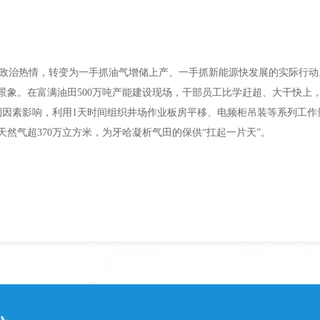
政治热情，转变为一手抓油气增储上产、一手抓新能源快发展的实际行动
景象。在富满油田500万吨产能建设现场，干部员工比学赶超、大干快上
不利因素影响，利用1天时间组织井场作业板房平移、电频柜吊装等系列工
天然气超370万立方米，为牙哈凝析气田的保供“扛起一片天”。