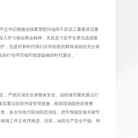
平总书记视频连线看望慰问油田干部员工重要讲话重
深入学习领会两会精神。尤其是习近平全票当选国家
拥护，也是对新时代我们共同创造的辉煌成就的充分肯
实的行动书写端牢能源饭碗的时代重任。”
定，严抓区域安全保整体安全。油田领导聚焦重点行
落实重点阶段升级管理措施，狠抓现场隐患排查整
巡查，多次与地方联动防恐演练，把牢维稳安保关键节
整改销项工作正有序推进。目前，油田生产安全平稳、和