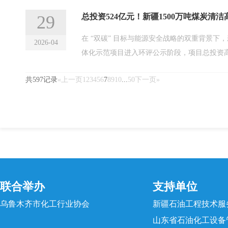
29
总投资524亿元！新疆1500万吨煤炭清
在 “双碳” 目标与能源安全战略的双重背景下
2026-04
体化示范项目进入环评公示阶段，项目总投资高
共597记录
«上一页
1
2
3
4
5
6
7
8
9
10
...
50
下一页»
联合举办
支持单位
乌鲁木齐市化工行业协会
新疆石油工程技术服
山东省石油化工设备