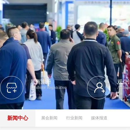
展商注册
观众
Exhibitor Registration
Audienc
新闻中心
展会新闻
行业新闻
媒体报道