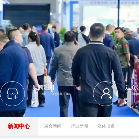
展商注册
观众
Exhibitor Registration
Audienc
新闻中心
展会新闻
行业新闻
媒体报道