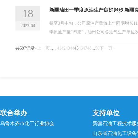
18
新疆油田一季度原油生产良好起步 新疆
截至3月中旬，公司原油产量较上年同期增长11
2023-04
季原油产量“凹兜”，油田公司各油气生产单位
共597记录
«上一页
1
...
41
42
43
44
45
46
47
48
...
50
下一页»
联合举办
支持单位
乌鲁木齐市化工行业协会
新疆石油工程技术服
山东省石油化工设备