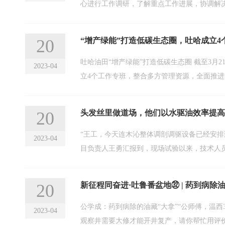
心进行工作调研，了解重点工作进展，协调解
20
“增产绿能”打造低碳生态圈，吐哈成立4
吐哈油田“增产绿能”打造低碳生态圈 截至3月21日，吐哈油田新能源发电项目今年已累计发电1556万千瓦时。 今年，吐哈油田完善“双碳”“双新”工作领导小组，成
2023-04
立4个工作专班，整合多方管理资源，全面推进
20
头发丝里做道场，他们以水驱油效率提高
“王工，今天连木沁整体调剖调驱设备已经安排
2023-04
20
新征程同奋进·吐鲁番盆地㉜ | 药到病除
公学成：药到病除的油藏“大拿”“公师傅，温西
2023-04