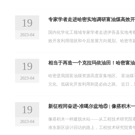
19
专家学者走进哈密实地调研富油煤高效开
国内化学化工领域专家学者走进伊吾县实地考
2023-04
效开发利用现状和今后发展方向规划。哈密市
19
相当于再造一个克拉玛依油田！哈密富油
哈密是我国富油煤资源高度富集地区。 富油煤不仅是煤，更是煤基的油气资源。只将其作为燃料，十分可惜。若要实现富油煤资源“煤”力升级，推进高端化、多
2023-04
元化、低
19
新征程同奋进•准噶尔盆地⑥ | 像搭积木
像搭积木一样建脱水站——从工程技术研究院看
2023-04
准东新区设计回访的路上，工程技术研究院青