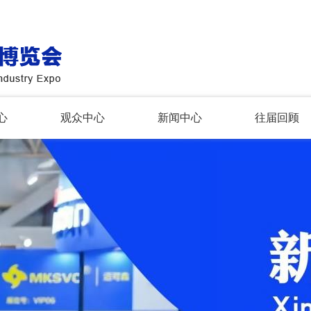
心
观众中心
新闻中心
往届回顾