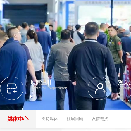
展商注册
观众
Exhibitor Registration
Audienc
媒体中心
支持媒体
往届回顾
友情链接