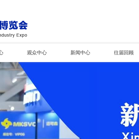
心
观众中心
新闻中心
往届回顾