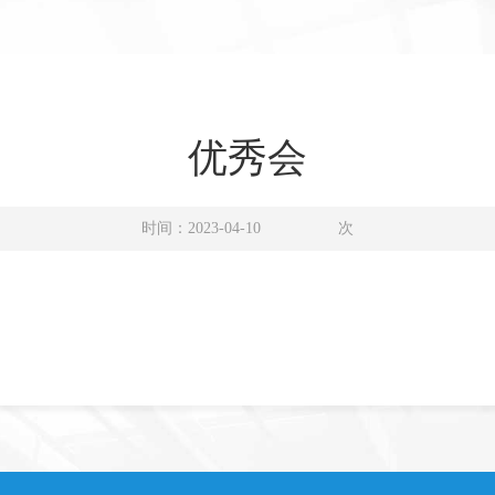
优秀会
时间：2023-04-10
次